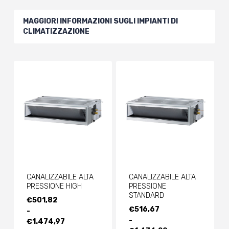
MAGGIORI INFORMAZIONI SUGLI IMPIANTI DI
CLIMATIZZAZIONE
CANALIZZABILE ALTA
CANALIZZABILE ALTA
PRESSIONE HIGH
PRESSIONE
STANDARD
FASCIA
€
501,82
FASCIA
€
516,67
DI
-
DI
-
PREZZO:
€
1.474,97