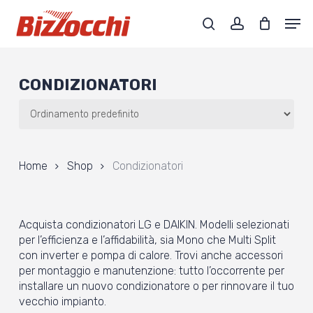
Skip
Men
to
search
account
main
Close
content
Menu
CONDIZIONATORI
Home
Shop
Condizionatori
Acquista condizionatori LG e DAIKIN. Modelli selezionati
per l’efficienza e l’affidabilità, sia Mono che Multi Split
con inverter e pompa di calore. Trovi anche accessori
per montaggio e manutenzione: tutto l’occorrente per
installare un nuovo condizionatore o per rinnovare il tuo
vecchio impianto.