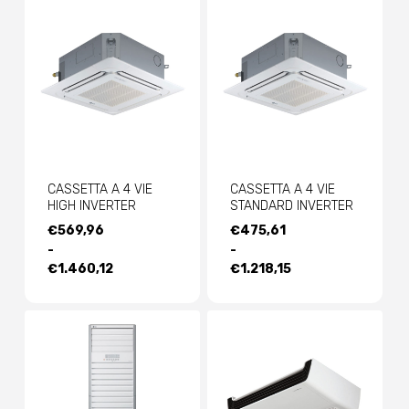
€891,43
€908,03
CASSETTA A 4 VIE
CASSETTA A 4 VIE
HIGH INVERTER
STANDARD INVERTER
FASCIA
FASCIA
€
569,96
€
475,61
DI
DI
-
-
PREZZO:
PREZZO:
€
1.460,12
€
1.218,15
DA
DA
€569,96
€475,61
A
A
€1.460,12
€1.218,15