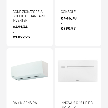
CONDIZIONATORE A
CONSOLE
SOFFITTO STANDARD
FASCIA
€
446,78
INVERTER
DI
-
FASCIA
€
491,34
PREZZO:
€
790,97
DI
-
DA
PREZZO:
€
1.822,93
€446,78
DA
A
€491,34
€790,97
A
€1.822,93
DAIKIN SENSIRA
INNOVA 2.0 12 HP DC
INVERTER