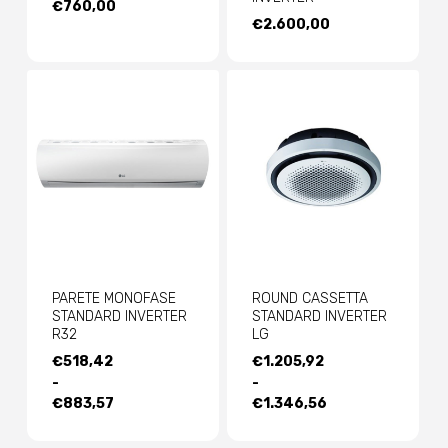
€
760,00
€
2.600,00
PARETE MONOFASE
ROUND CASSETTA
STANDARD INVERTER
STANDARD INVERTER
R32
LG
FASCIA
FASCIA
€
518,42
€
1.205,92
DI
DI
-
-
PREZZO:
PREZZO:
€
883,57
€
1.346,56
DA
DA
€518,42
€1.205,92