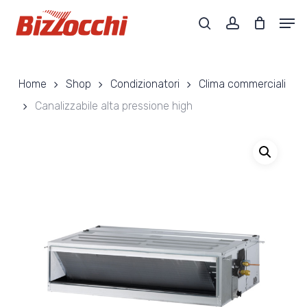
Skip
Men
to
search
account
main
Close
content
Menu
Home
Shop
Condizionatori
Clima commerciali
Canalizzabile alta pressione high