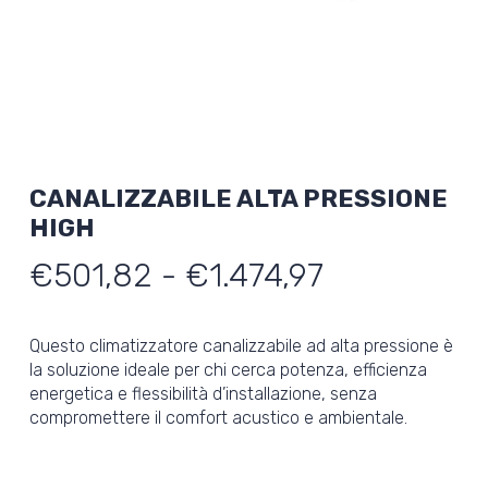
CANALIZZABILE ALTA PRESSIONE
HIGH
Fascia
€
501,82
-
€
1.474,97
di
prezzo:
Questo climatizzatore canalizzabile ad alta pressione è
da
la soluzione ideale per chi cerca potenza, efficienza
energetica e flessibilità d’installazione, senza
€501,82
compromettere il comfort acustico e ambientale.
a
€1.474,97