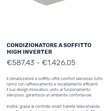
CONDIZIONATORE A SOFFITTO
HIGH INVERTER
Fascia
€
587,43
-
€
1.426,05
di
prezzo:
Il climatizzatore a soffitto offre comfort silenzioso tutto
da
l’anno con raffrescamento e riscaldamento efficienti.
Il suo design innovativo, unito al funzionamento
€587,43
silenzioso, garantisce un ambiente confortevole.
a
€1.426,05
Inoltre, grazie al controllo smart tramite telecomando,