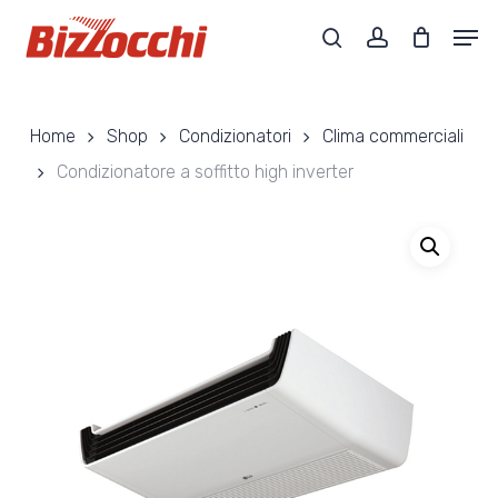
Skip
Men
to
search
account
main
Close
content
Menu
Home
Shop
Condizionatori
Clima commerciali
Condizionatore a soffitto high inverter