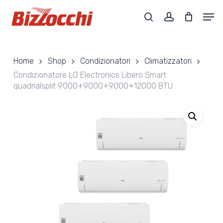
Skip
Men
to
search
account
main
Close
content
Menu
Home
Shop
Condizionatori
Climatizzatori
Condizionatore LG Electronics Libero Smart
quadrialsplit 9000+9000+9000+12000 BTU