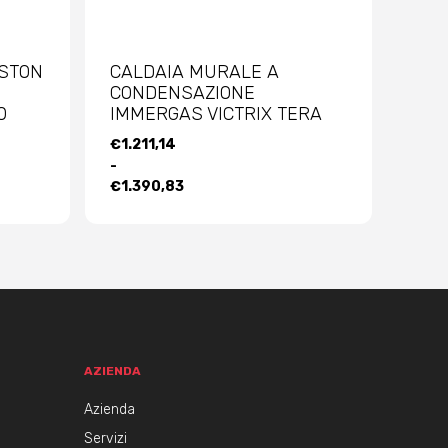
ISTON
CALDAIA MURALE A
CONDENSAZIONE
0
IMMERGAS VICTRIX TERA
FASCIA
€
1.211,14
DI
-
PREZZO:
€
1.390,83
DA
€1.211,14
A
€1.390,83
AZIENDA
Azienda
Servizi