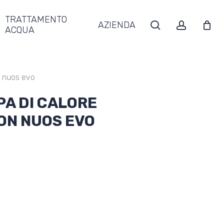
TRATTAMENTO
search
account
AZIENDA
ACQUA
n nuos evo
A DI CALORE
ON NUOS EVO
Fascia
di
prezzo:
da
€1.349,00
a