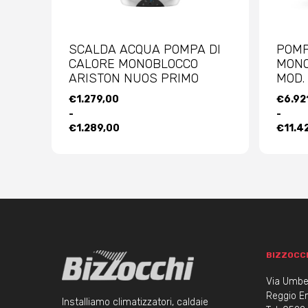
SCALDA ACQUA POMPA DI
POMP
CALORE MONOBLOCCO
MONO
ARISTON NUOS PRIMO
MOD.
FASCIA
FASCI
€
1.279,00
€
6.92
DI
DI
-
-
PREZZO:
PREZZ
€
1.289,00
€
11.4
DA
DA
€1.279,00
€6.92
A
A
€1.289,00
€11.4
BIZZOCC
Via Umber
Reggio Em
Installiamo climatizzatori, caldaie