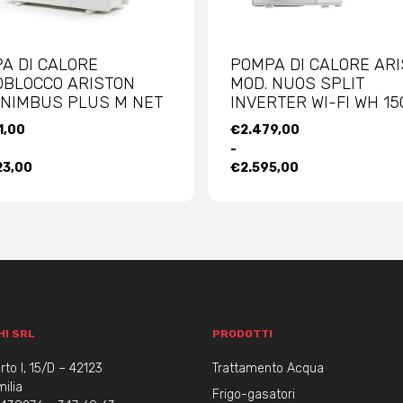
A DI CALORE
POMPA DI CALORE AR
BLOCCO ARISTON
MOD. NUOS SPLIT
 NIMBUS PLUS M NET
INVERTER WI-FI WH 15
A
FASCIA
1,00
€
2.479,00
DI
-
O:
PREZZO:
23,00
€
2.595,00
DA
1,00
€2.479,00
A
23,00
€2.595,00
HI SRL
PRODOTTI
to I, 15/D – 42123
Trattamento Acqua
ilia
Frigo-gasatori