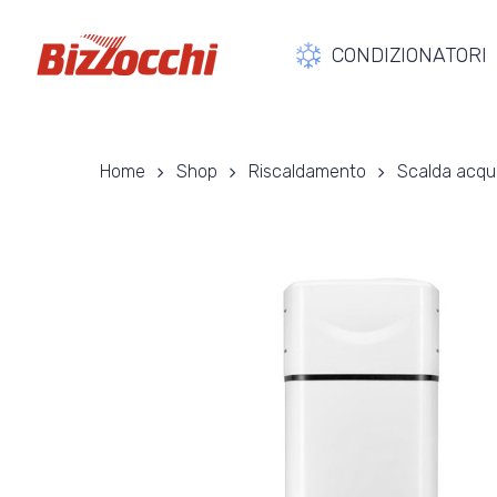
Skip
to
CONDIZIONATORI
main
content
Home
Shop
Riscaldamento
Scalda acqua